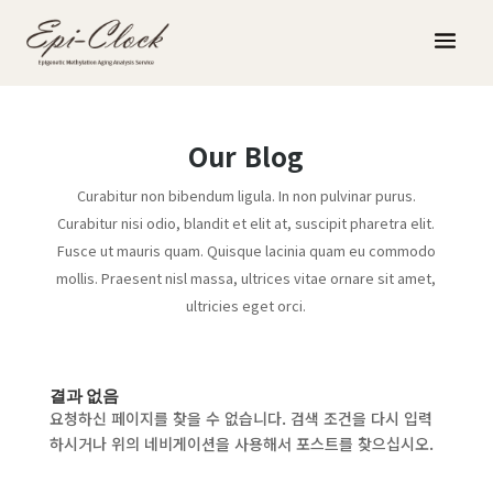
Our Blog
Curabitur non bibendum ligula. In non pulvinar purus.
Curabitur nisi odio, blandit et elit at, suscipit pharetra elit.
Fusce ut mauris quam. Quisque lacinia quam eu commodo
mollis. Praesent nisl massa, ultrices vitae ornare sit amet,
ultricies eget orci.
결과 없음
요청하신 페이지를 찾을 수 없습니다. 검색 조건을 다시 입력
하시거나 위의 네비게이션을 사용해서 포스트를 찾으십시오.